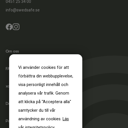
0451 25 34 00
info@swedsafe.se


Om oss
Vi använder cookies för att
FAQ
förbättra din webbupplevelse,
visa personligt innehåll och
xact-fit test
analysera vår trafik. Genom
att klicka på "Acceptera alla"
DoC
samtycker du till vår
Nödvändiga
användning av cookies.
Läs
Dessa går
Produktcertifiering
inte att välja
vår integritetspolicy