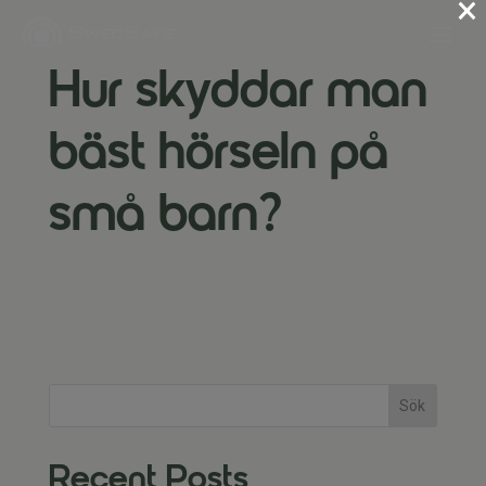
×
Hur skyddar man
bäst hörseln på
små barn?
mar 25, 2026
Sök
Recent Posts