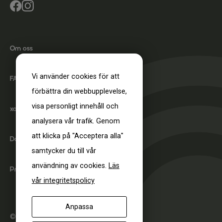


Om oss
Vi använder cookies för att
FAQ
förbättra din webbupplevelse,
visa personligt innehåll och
xact-fit test
analysera vår trafik. Genom
att klicka på "Acceptera alla"
DoC
samtycker du till vår
användning av cookies.
Läs
Produktcertifiering
Nödvändiga
vår integritetspolicy
Dessa går
inte att välja
Anpassa
bort. De
© 2026 SwedSafe. All rights reserved.
behövs för