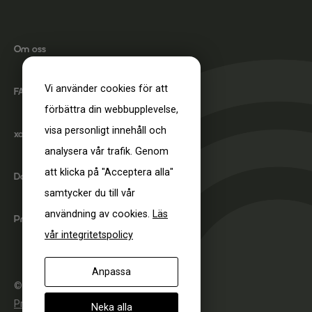
Om oss
Vi använder cookies för att
FAQ
förbättra din webbupplevelse,
visa personligt innehåll och
xact-fit test
analysera vår trafik. Genom
att klicka på "Acceptera alla"
DoC
samtycker du till vår
användning av cookies.
Läs
Produktcertifiering
vår integritetspolicy
Anpassa
© 2026 SwedSafe. All rights reserved.
Privacy Policy
Cookie settings
Neka alla