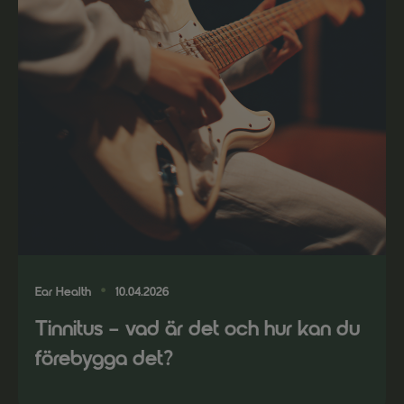
Dessa
används för
att vår
hemsida ska
prestera så
bra som
möjligt under
ditt besök.
Om du nekar
dessa
kommer viss
funktionalitet
att försvinna
från
hemsidan.
Ear Health
10.04.2026
Tinnitus – vad är det och hur kan du
Marknadsföring
förebygga det?
Dessa används
för att visa
annonser som är