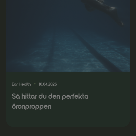
Ear Health
10.04.2026
Så hittar du den perfekta
Nödvändiga
öronproppen
Dessa går
inte att välja
bort. De
behövs för