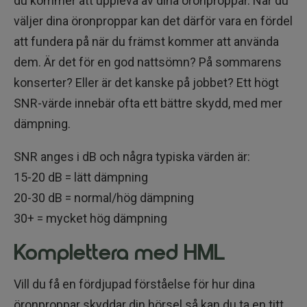
du kommer att uppleva av dina öronproppar. När du
väljer dina öronproppar kan det därför vara en fördel
att fundera på när du främst kommer att använda
dem. Är det för en god nattsömn? På sommarens
konserter? Eller är det kanske på jobbet? Ett högt
SNR-värde innebär ofta ett bättre skydd, med mer
dämpning.
SNR anges i dB och några typiska värden är:
15-20 dB = lätt dämpning
20-30 dB = normal/hög dämpning
30+ = mycket hög dämpning
Komplettera med HML
Vill du få en fördjupad förståelse för hur dina
öronproppar skyddar din hörsel så kan du ta en titt